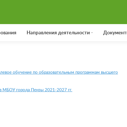
зования
Направления деятельности
Документ
елевое обучение по образовательным программам высшего
 в МБОУ города Пензы 2021-2027 гг.