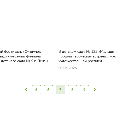
ый фестиваль «Сундучок
В детском саду № 122 «Малыш» г
бъединил семьи филиала
прошла творческая встреча с мас
детского сада № 5 г. Пензы
художественной росписи
01.04.2026
5
6
7
8
9