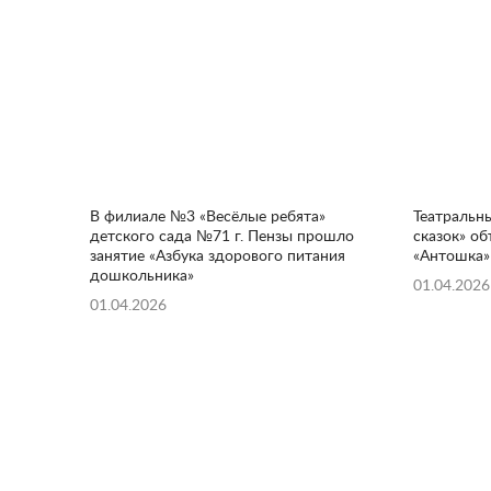
В филиале №3 «Весёлые ребята»
Театральн
детского сада №71 г. Пензы прошло
сказок» о
занятие «Азбука здорового питания
«Антошка» 
дошкольника»
01.04.2026
01.04.2026