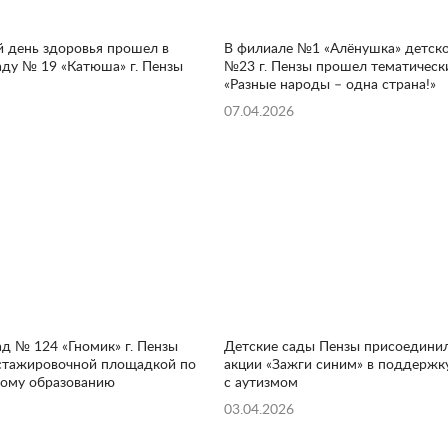
 день здоровья прошел в
В филиале №1 «Алёнушка» детско
аду № 19 «Катюша» г. Пензы
№23 г. Пензы прошел тематическ
«Разные народы – одна страна!»
07.04.2026
ад № 124 «Гномик» г. Пензы
Детские сады Пензы присоединил
стажировочной площадкой по
акции «Зажги синим» в поддержк
ому образованию
с аутизмом
03.04.2026