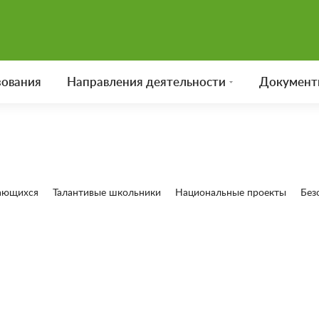
зования
Направления деятельности
Документ
ающихся
Талантивые школьники
Национальные проекты
Без