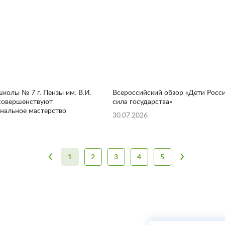
колы № 7 г. Пензы им. В.И.
Всероссийский обзор «Дети Росс
совершенствуют
сила государства»
нальное мастерство
30.07.2026
1
2
3
4
5