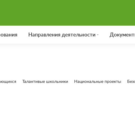
зования
Направления деятельности
Документ
ающихся
Талантивые школьники
Национальные проекты
Без