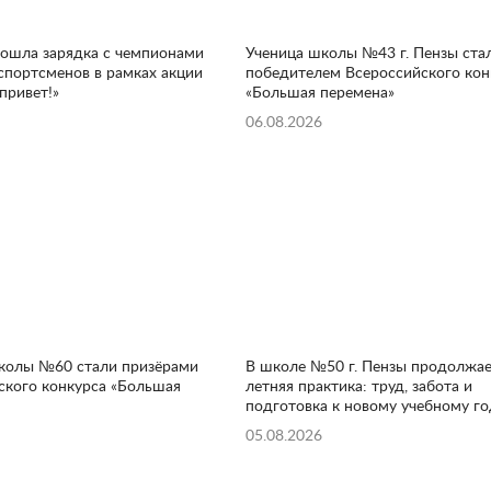
рошла зарядка с чемпионами
Ученица школы №43 г. Пензы ста
спортсменов в рамках акции
победителем Всероссийского кон
привет!»
«Большая перемена»
06.08.2026
колы №60 стали призёрами
В школе №50 г. Пензы продолжае
ского конкурса «Большая
летняя практика: труд, забота и
подготовка к новому учебному го
05.08.2026