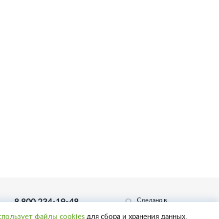
Сделано в
8 800 234-19-48
Пенза-Онлайн
Телефон горячей линии
спользует файлы cookies
для сбора и хранения данных.