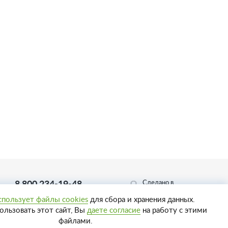
Сделано в
8 800 234-19-48
Пенза-Онлайн
Телефон горячей линии
спользует файлы cookies
для сбора и хранения данных.
льзовать этот сайт, Вы
даете согласие
на работу с этими
файлами.