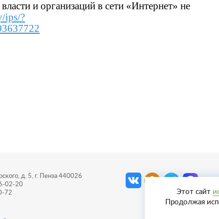
власти и организаций в сети «Интернет» не
/ips/?
03637722
ского, д. 5, г. Пенза 440026
56-02-20
Этот сайт
и
0-72
Продолжая испо