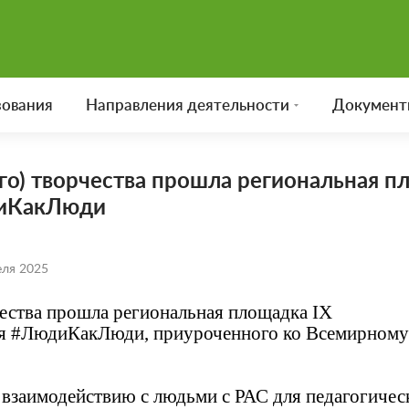
зования
Направления деятельности
Документ
о) творчества прошла региональная п
диКакЛюди
еля 2025
ества прошла региональная площадка IX
ля #ЛюдиКакЛюди, приуроченного ко Всемирном
о взаимодействию с людьми с РАС для педагогичес