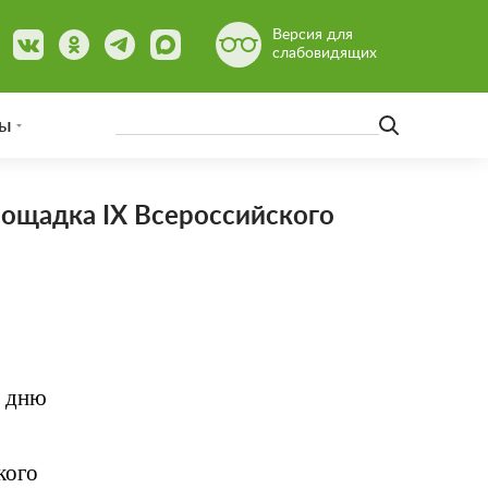
Версия для
слабовидящих
ы
лощадка IX Всероссийского
у дню
кого