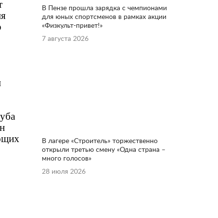
т
В Пензе прошла зарядка с чемпионами
ия
для юных спортсменов в рамках акции
о
«Физкульт-привет!»
7 августа 2026
и
луба
ен
ующих
В лагере «Строитель» торжественно
открыли третью смену «Одна страна –
много голосов»
28 июля 2026