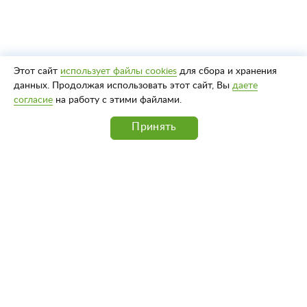
Этот сайт
использует файлы cookies
для сбора и хранения
данных. Продолжая использовать этот сайт, Вы
даете
согласие
на работу с этими файлами.
Принять
Адрес: ул. Володарского, д. 5, г. Пенза 440026
Телефон: (8412) 56-02-20
Факс: (8412) 52-20-72
8 800 234-19-48
Телефон горячей линии
Сделано в
Пенза-Онлайн
Политика конфиденциальности